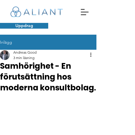
Uppdrag
Inlägg
Andreas Good
3 min läsning
Samhörighet - En
förutsättning hos
moderna konsultbolag.