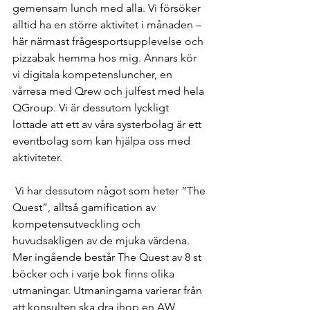
gemensam lunch med alla. Vi försöker 
alltid ha en större aktivitet i månaden – 
här närmast frågesportsupplevelse och 
pizzabak hemma hos mig. Annars kör 
vi digitala kompetensluncher, en 
vårresa med Qrew och julfest med hela 
QGroup. Vi är dessutom lyckligt 
lottade att ett av våra systerbolag är ett 
eventbolag som kan hjälpa oss med 
aktiviteter.
 Vi har dessutom något som heter ”The 
Quest”, alltså gamification av 
kompetensutveckling och 
huvudsakligen av de mjuka värdena. 
Mer ingående består The Quest av 8 st 
böcker och i varje bok finns olika 
utmaningar. Utmaningarna varierar från 
att konsulten ska dra ihop en AW, 