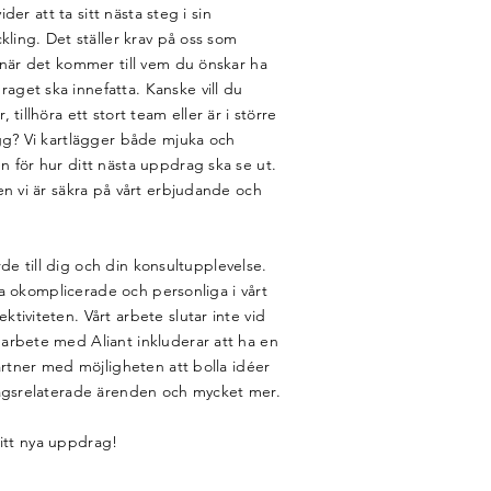
ider att ta sitt nästa steg i sin
kling. Det ställer krav på oss som
 när det kommer till vem du önskar ha
get ska innefatta. Kanske vill du
tillhöra ett stort team eller är i större
gg? Vi kartlägger både mjuka och
 för hur ditt nästa uppdrag ska se ut.
en vi är säkra på vårt erbjudande och
ärde till dig och din konsultupplevelse.
ara okomplicerade och personliga i vårt
tiviteten. Vårt arbete slutar inte vid
arbete med Aliant inkluderar att ha en
artner med möjligheten att bolla idéer
ragsrelaterade ärenden och mycket mer.
 ditt nya uppdrag!