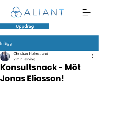
Uppdrag
Inlägg
Christian Holmstrand
2 min läsning
Konsultsnack - Möt
Jonas Eliasson!