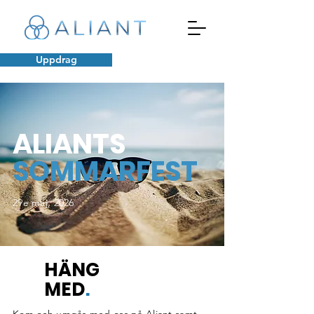
Uppdrag
ALIANTS
SOMMARFEST
29e maj, 2026
HÄNG
MED
.