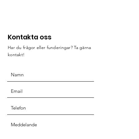
GÅ MED I
Kontakta oss
NÄTVERKET
Har du frågor eller funderingar? Ta gärna
kontakt!
Samarbeta med oss
GÅ MED I VÅRT NÄTVERK